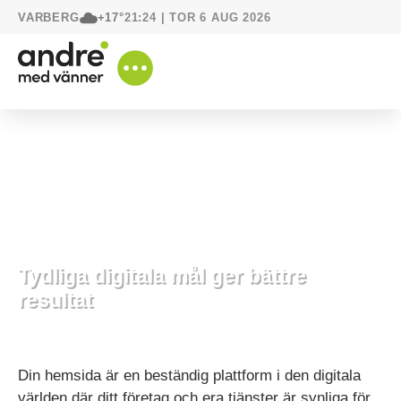
VARBERG
21:25 | TOR 6 AUG 2026
+17°
Tydliga digitala mål ger bättre
resultat
4 mars, 2020
Vår digitala värld
Din hemsida är en beständig plattform i den digitala
världen där ditt företag och era tjänster är synliga för