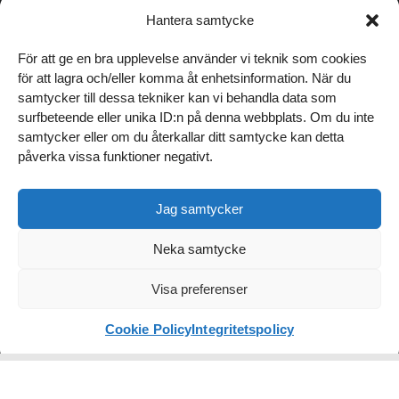
info@andremedvanner.se
Hantera samtycke
TITTA FÖRBI VÅRT KONTOR
För att ge en bra upplevelse använder vi teknik som cookies
för att lagra och/eller komma åt enhetsinformation. När du
Norrgatan 16, Varberg
samtycker till dessa tekniker kan vi behandla data som
surfbeteende eller unika ID:n på denna webbplats. Om du inte
Hitta hit
samtycker eller om du återkallar ditt samtycke kan detta
WEBB & MARKNADSFÖRING
påverka vissa funktioner negativt.
Hemsida Start
Jag samtycker
Hemsida Bas
SENASTE NYTT
Digitala trender
Neka samtycke
Hemsida Business
och höststädning
Visa preferenser
för din hemsida
E-handel
Läs inlägget
Digital marknadsföring
Cookie Policy
Integritetspolicy
SEO / AEO
DESIGN & INNEHÅLL