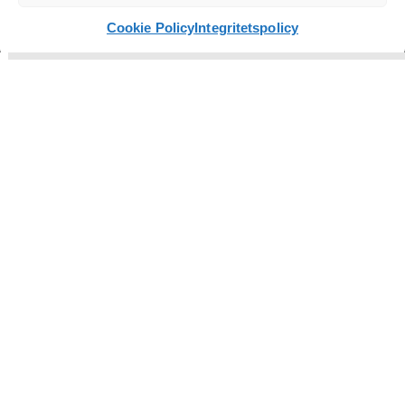
Läs inlägget
Cookie Policy
Integritetspolicy
Trycksaker
Copytexter / AIO
Fotografering
Grafisk profil
FÖLJ OSS
TIPSA ANDRA OM OSS
© 2026 André med Vänner
Integritetspolicy
Cookies
Webbyrå i Falkenberg
Webbyrå Halmstad
Webbyrå Kungsbacka
Webbyrå Göteborg