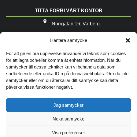
TITTA FÖRBI VÅRT KONTOR
Norrgatan 16, Varberg
Hitta hit
Hantera samtycke
WEBB & MARKNADSFÖRING
För att ge en bra upplevelse använder vi teknik som cookies
Hemsida Start
för att lagra och/eller komma åt enhetsinformation. När du
samtycker till dessa tekniker kan vi behandla data som
Hemsida Bas
surfbeteende eller unika ID:n på denna webbplats. Om du inte
Hemsida Business
samtycker eller om du återkallar ditt samtycke kan detta
påverka vissa funktioner negativt.
E-handel
Digital marknadsföring
Jag samtycker
SENASTE NYTT
SEO / AEO
Digitala trender
Neka samtycke
DESIGN & INNEHÅLL
och höststädning
Visa preferenser
för din hemsida
Design logotyp