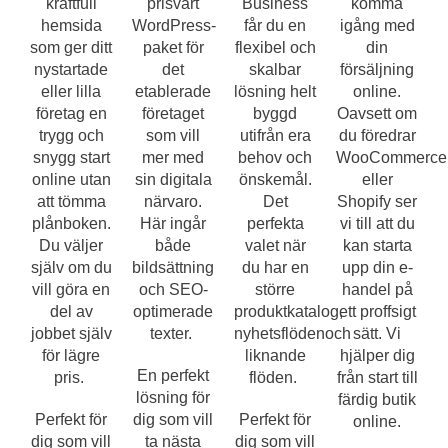
kraftfull
prisvärt
Business
komma
hemsida
WordPress-
får du en
igång med
som ger ditt
paket för
flexibel och
din
nystartade
det
skalbar
försäljning
eller lilla
etablerade
lösning helt
online.
företag en
företaget
byggd
Oavsett om
trygg och
som vill
utifrån era
du föredrar
snygg start
mer med
behov och
WooCommerce
online utan
sin digitala
önskemål.
eller
att tömma
närvaro.
Det
Shopify ser
plånboken.
Här ingår
perfekta
vi till att du
Du väljer
både
valet när
kan starta
själv om du
bildsättning
du har en
upp din e-
vill göra en
och SEO-
större
handel på
del av
optimerade
produktkatalog,
ett proffsigt
jobbet själv
texter.
nyhetsflödenoch
sätt. Vi
för lägre
liknande
hjälper dig
En perfekt
pris.
flöden.
från start till
lösning för
färdig butik
Perfekt för
dig som vill
Perfekt för
online.
dig som vill
ta nästa
dig som vill