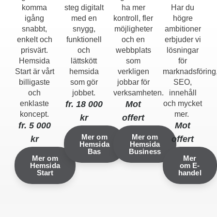
komma
steg digitalt
ha mer
Har du
igång
med en
kontroll, fler
högre
snabbt,
snygg,
möjligheter
ambitioner
enkelt och
funktionell
och en
erbjuder vi
prisvärt.
och
webbplats
lösningar
Hemsida
lättskött
som
för
Start är vårt
hemsida
verkligen
marknadsföring
billigaste
som gör
jobbar för
SEO,
och
jobbet.
verksamheten.
innehåll
enklaste
fr. 18 000
Mot
och mycket
koncept.
mer.
kr
offert
fr. 5 000
Mot
Mer om
Mer om
kr
offert
Hemsida
Hemsida
Bas
Business
Mer om
Mer
Hemsida
om E-
Start
handel