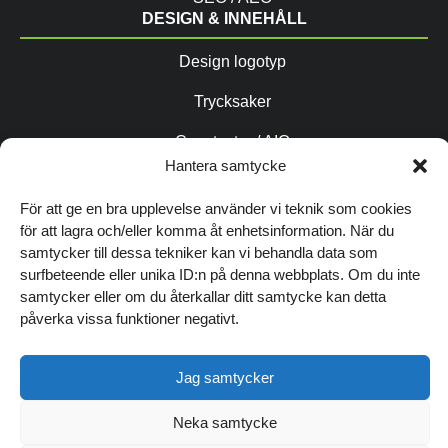
DESIGN & INNEHÅLL
Design logotyp
Trycksaker
Copytexter / AIO
Hantera samtycke
Fotografering
För att ge en bra upplevelse använder vi teknik som cookies
Grafisk profil
för att lagra och/eller komma åt enhetsinformation. När du
FÖLJ OSS
samtycker till dessa tekniker kan vi behandla data som
surfbeteende eller unika ID:n på denna webbplats. Om du inte
samtycker eller om du återkallar ditt samtycke kan detta
påverka vissa funktioner negativt.
TIPSA ANDRA OM OSS
Jag samtycker
SENASTE NYTT
Digitala trender
Neka samtycke
och höststädning
© 2026 André med Vänner