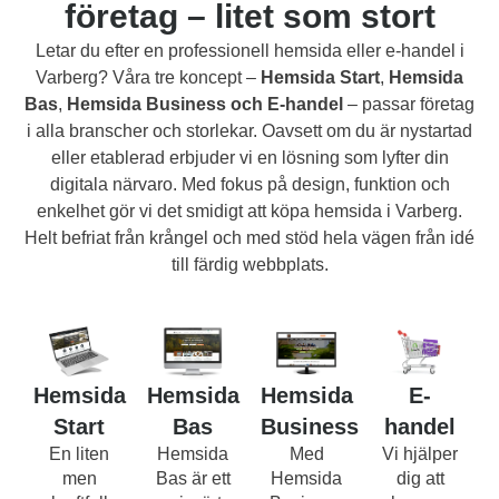
företag – litet som stort
Letar du efter en professionell hemsida eller e-handel i
Varberg? Våra tre koncept –
Hemsida Start
,
Hemsida
Bas
,
Hemsida Business
och E-handel
– passar företag
i alla branscher och storlekar. Oavsett om du är nystartad
eller etablerad erbjuder vi en lösning som lyfter din
digitala närvaro. Med fokus på design, funktion och
enkelhet gör vi det smidigt att köpa hemsida i Varberg.
Helt befriat från krångel och med stöd hela vägen från idé
till färdig webbplats.
Hemsida
Hemsida
Hemsida
E-
Start
Bas
Business
handel
En liten
Hemsida
Med
Vi hjälper
men
Bas är ett
Hemsida
dig att