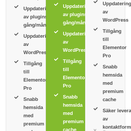
Uppdaterin
Uppdatering
Uppdatering
av
av plugins 1
av plugins 1
WordPress
gång/mån.
gång/mån.
Tillgång
Uppdatering
Uppdatering
till
av
av
Elementor
WordPress
WordPress
Pro
Tillgång
Tillgång
Snabb
till
till
hemsida
Elementor
Elementor
med
Pro
Pro
premium
Snabb
Snabb
cache
hemsida
hemsida
Säker lever
med
med
av
premium
premium
kontaktform
cache