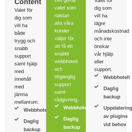
Det givna
Content
Valet för
valet som
dig som
Valet för
nästan
vill ha
dig som
alla våra
lägre
vill ha
kunder
månadskostnad
både
väljer för
och inte
trygg och
att få ett
önskar
snabb
snabbt
vår hjälp
support
webbhotell
eller
samt hjälp
och
support.
med
tillgänglig
Webbhotell
innehåll
support
med
Daglig
samt
jämna
backup
rådgivning.
mellanrum.
Webbhotell
Uppdaterin
Webbhotell
av plugins
Daglig
Daglig
vid behov
backup
backup