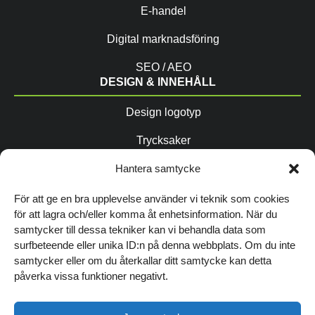
E-handel
Digital marknadsföring
SEO / AEO
DESIGN & INNEHÅLL
Design logotyp
Trycksaker
Copytexter / AIO
Hantera samtycke
Fotografering
För att ge en bra upplevelse använder vi teknik som cookies
för att lagra och/eller komma åt enhetsinformation. När du
Grafisk profil
samtycker till dessa tekniker kan vi behandla data som
FÖLJ OSS
surfbeteende eller unika ID:n på denna webbplats. Om du inte
samtycker eller om du återkallar ditt samtycke kan detta
påverka vissa funktioner negativt.
TIPSA ANDRA OM OSS