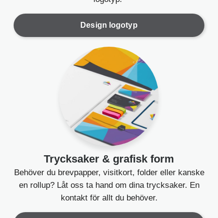
Design logotyp
Trycksaker & grafisk form
m
Behöver du brevpapper, visitkort, folder eller kanske
en rollup? Låt oss ta hand om dina trycksaker. En
Flori
kontakt för allt du behöver.
Lindar
Cupcakes
Hema