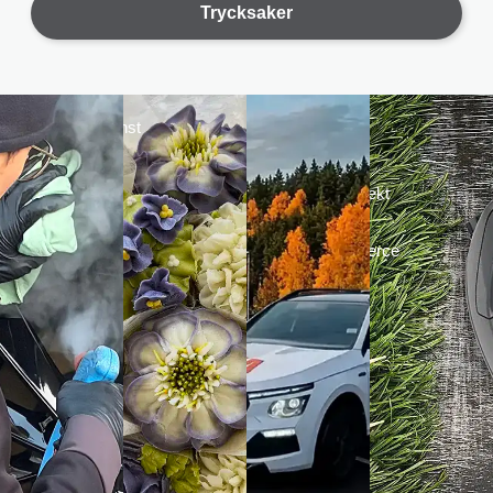
´n i
Trycksaker
Trafikskola
Flori
Åsa
Cupcakes
Hema
skapar
Ett
Trafikskola
blomsterkonst
större
är en
av
e-
lokal
cupcakes
handelsprojekt
trafikskola
som
på
med
förgyller
Lidingö
WooCommerce
alla de
som
där vi
viktiga
erbjuder
designat
trygg
stunderna
och
utbildning
i livet.
producerat
för de
Vackra
en ny
som
att
och
ska ta
titta
modern
körkort
på
webbutik
för bil