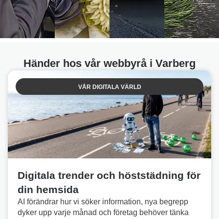
och
samt
eller
underbara
migrerat
moped.
att
4000
njuta
produkter.
Läs mer
av.
Händer hos vår webbyrå i Varberg
om
Läs mer
uppdraget
om
Läs mer
VÅR DIGITALA VÄRLD
uppdraget
om
uppdraget
mer
m
aget
Digitala trender och höststädning för
din hemsida
AI förändrar hur vi söker information, nya begrepp
dyker upp varje månad och företag behöver tänka