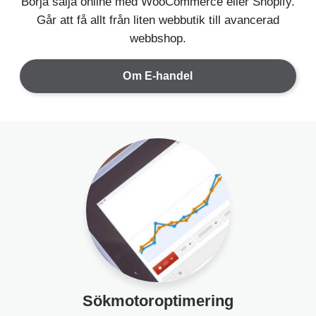
Börja sälja online med WooCommerce eller Shopify.
Går att få allt från liten webbutik till avancerad
webbshop.
Om E-handel
Sökmotoroptimering