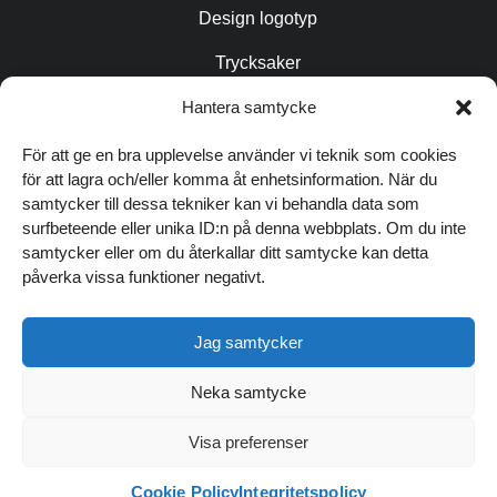
Design logotyp
Trycksaker
Copytexter / AIO
Hantera samtycke
Fotografering
För att ge en bra upplevelse använder vi teknik som cookies
för att lagra och/eller komma åt enhetsinformation. När du
Grafisk profil
samtycker till dessa tekniker kan vi behandla data som
FÖLJ OSS
surfbeteende eller unika ID:n på denna webbplats. Om du inte
samtycker eller om du återkallar ditt samtycke kan detta
påverka vissa funktioner negativt.
TIPSA ANDRA OM OSS
Jag samtycker
SENASTE NYTT
Digitala trender
Neka samtycke
och höststädning
© 2026 André med Vänner
för din hemsida
Visa preferenser
Integritetspolicy
Cookies
Webbyrå i Falkenberg
Läs inlägget
Webbyrå Halmstad
Webbyrå Kungsbacka
Webbyrå Göteborg
Cookie Policy
Integritetspolicy