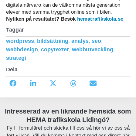
digitala närvaro kan de välkomna nästa generation
elever med samma trygghet online som i bilen.
Nyfiken på resultatet? Besök
hematrafikskola.se
Taggar
wordpress
,
bildsättning
,
analys
,
seo
,
webbdesign
,
copytexter
,
webbutveckling
,
strategi
Dela
Intresserad av en liknande hemsida som
HEMA trafikskola Lidingö?
Fyll i formuläret och skicka till oss så hör vi av oss så
fort vi kan. Vill du komma i kontakt med oss direkt når