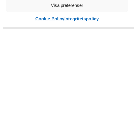
Visa preferenser
för din hemsida
Design logotyp
Läs inlägget
Cookie Policy
Integritetspolicy
Trycksaker
Copytexter / AIO
Fotografering
Grafisk profil
FÖLJ OSS
TIPSA ANDRA OM OSS
© 2026 André med Vänner
Integritetspolicy
Cookies
Webbyrå i Falkenberg