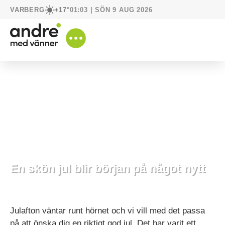
VARBERG
01:03 | SÖN 9 AUG 2026
+17°
En skön jul blir början på något nytt
17 december, 2025
Händer hos oss
Julafton väntar runt hörnet och vi vill med det passa
på att önska dig en riktigt god jul. Det har varit ett