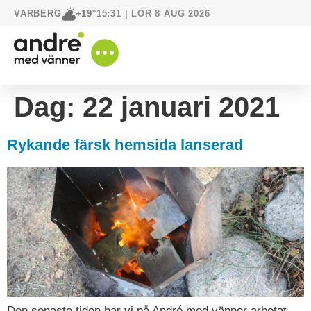
VARBERG
15:31 | LÖR 8 AUG 2026
+19°
Dag:
22 januari 2021
Rykande färsk hemsida lanserad
Den senaste tiden har vi på André med vänner arbetat