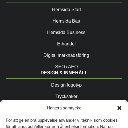
Hemsida Start
Hemsida Bas
Hemsida Business
E-handel
Digital marknadsföring
SEO / AEO
DESIGN & INNEHÅLL
Design logotyp
Trycksaker
Copytexter / AIO
Hantera samtycke
Fotografering
För att ge en bra upplevelse använder vi teknik som cookies
för att lagra och/eller komma åt enhetsinformation. När du