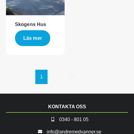
Skogens Hus
Läs mer
1
2
3
4
→
KONTAKTA OSS
0340 - 801 05
info@andremedvanner.se