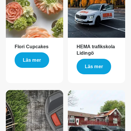
Flori Cupcakes
HEMA trafikskola
Lidingö
Läs mer
Läs mer