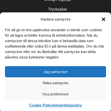
Trycksaker
Copytexter / AIO
Hantera samtycke
Fotografering
För att ge en bra upplevelse använder vi teknik som cookies
för att lagra och/eller komma åt enhetsinformation. När du
Grafisk profil
samtycker till dessa tekniker kan vi behandla data som
FÖLJ OSS
surfbeteende eller unika ID:n på denna webbplats. Om du inte
samtycker eller om du återkallar ditt samtycke kan detta
påverka vissa funktioner negativt.
TIPSA ANDRA OM OSS
Jag samtycker
SENASTE NYTT
Digitala trender
Neka samtycke
och höststädning
© 2026 André med Vänner
för din hemsida
Visa preferenser
Integritetspolicy
Cookies
Webbyrå i Falkenberg
Läs inlägget
Webbyrå Halmstad
Webbyrå Kungsbacka
Webbyrå Göteborg
Cookie Policy
Integritetspolicy