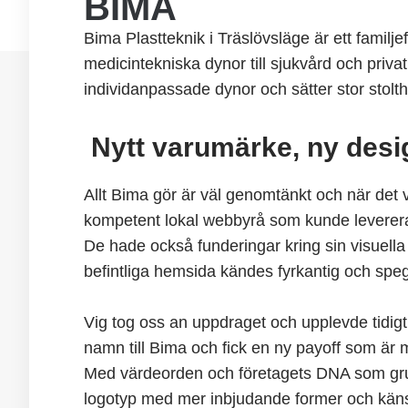
BIMA
Bima Plastteknik i Träslövsläge är ett familj
medicintekniska dynor till sjukvård och priv
individanpassade dynor och sätter stor stolthe
Nytt varumärke, ny des
Allt Bima gör är väl genomtänkt och när det 
kompetent lokal webbyrå som kunde leverera a
De hade också funderingar kring sin visuella
befintliga hemsida kändes fyrkantig och spegl
Vig tog oss an uppdraget och upplevde tidigt a
namn till Bima och fick en ny payoff som är m
Med värdeorden och företagets DNA som grund
logotyp med mer inbjudande former och känsla