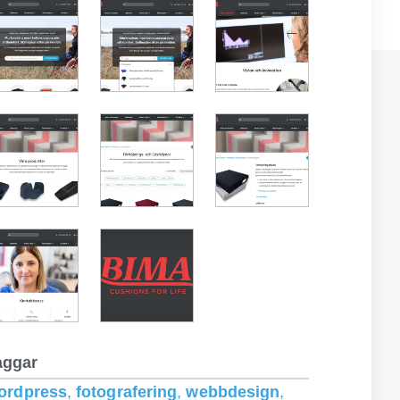
aggar
ordpress
,
fotografering
,
webbdesign
,