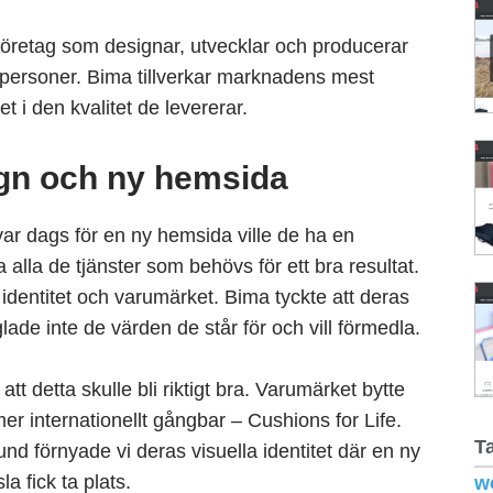
eföretag som designar, utvecklar och producerar
atpersoner. Bima tillverkar marknadens mest
t i den kvalitet de levererar.
ign och ny hemsida
var dags för en ny hemsida ville de ha en
lla de tjänster som behövs för ett bra resultat.
 identitet och varumärket. Bima tyckte att deras
ade inte de värden de står för och vill förmedla.
tt detta skulle bli riktigt bra. Varumärket bytte
er internationellt gångbar – Cushions for Life.
T
 förnyade vi deras visuella identitet där en ny
 fick ta plats.
w