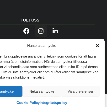
FÖLJ OSS
TIPSA ANDRA OM OSS
Hantera samtycke
 en bra upplevelse använder vi teknik som cookies för att lagra
komma åt enhetsinformation. När du samtycker till dessa
an vi behandla data som surfbeteende eller unika ID:n på denna
 Om du inte samtycker eller om du återkallar ditt samtycke kan
rka vissa funktioner negativt.
din hemsida
samtycker
Neka samtycke
Visa preferenser
Cookie Policy
Integritetspolicy
lkenberg
Webbyrå Halmstad
Webbyrå Kungsbacka
Webbyrå Göteborg