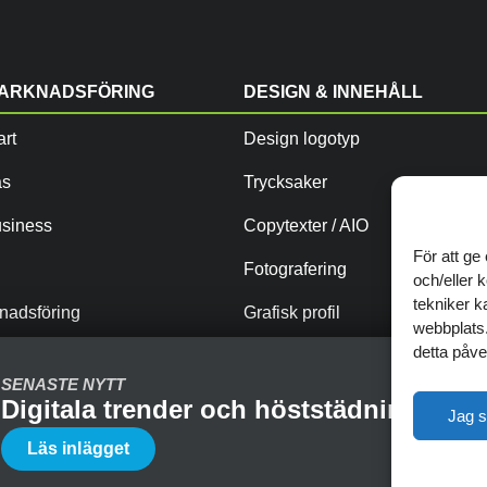
MARKNADSFÖRING
DESIGN & INNEHÅLL
rt
Design logotyp
as
Trycksaker
siness
Copytexter / AIO
För att ge
Fotografering
och/eller 
tekniker k
knadsföring
Grafisk profil
webbplats.
detta påve
SENASTE NYTT
Digitala trender och höststädning för 
Jag 
Läs inlägget
Integritetspolicy
Cookies
Webbyrå i Fa