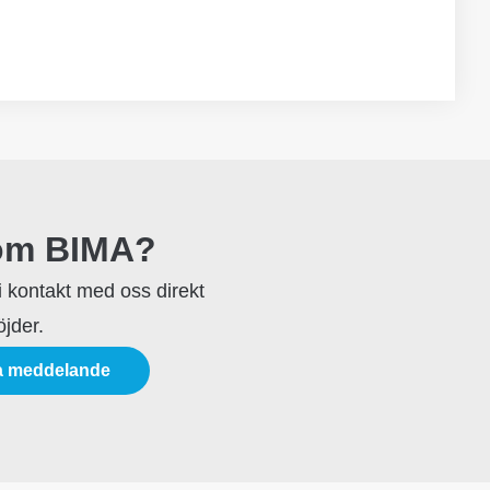
som BIMA?
 i kontakt med oss direkt
öjder.
a meddelande