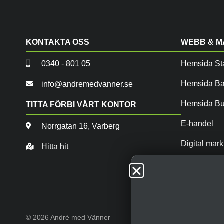
KONTAKTA OSS
WEBB & 
0340 - 801 05
Hemsida Sta
Hemsida B
info@andremedvanner.se
Hemsida Bu
TITTA FÖRBI VÅRT KONTOR
E-handel
Norrgatan 16, Varberg
Digital mar
Hitta hit
SEO / AEO
© 2026 André med Vänner