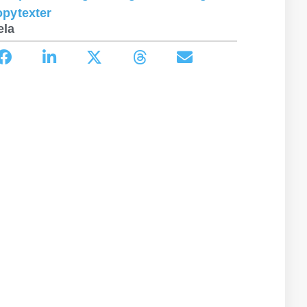
opytexter
ela