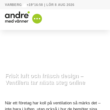
VARBERG
16:58 | LÖR 8 AUG 2026
+19°
Frisk luft och fräsch design –
Ventilera tar nästa steg online
22 augusti, 2025
Våra bästa vänner
När ett företag har koll på ventilation så märks det –
inte bara i luften, utan också i hur de bemöter sina