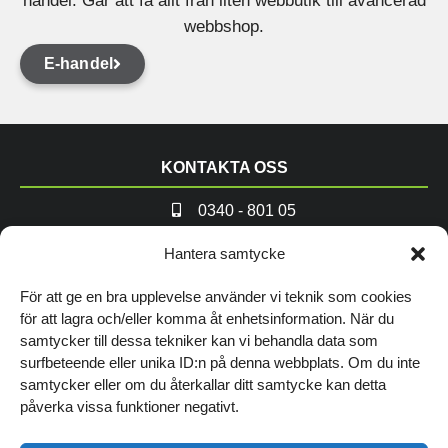
handel. Går att få allt från liten webbutik till avancerad
webbshop.
E-handel
KONTAKTA OSS
0340 - 801 05
info@andremedvanner.se
Hantera samtycke
TITTA FÖRBI VÅRT KONTOR
För att ge en bra upplevelse använder vi teknik som cookies
för att lagra och/eller komma åt enhetsinformation. När du
Norrgatan 16, Varberg
samtycker till dessa tekniker kan vi behandla data som
surfbeteende eller unika ID:n på denna webbplats. Om du inte
Hitta hit
samtycker eller om du återkallar ditt samtycke kan detta
WEBB & MARKNADSFÖRING
påverka vissa funktioner negativt.
Hemsida Start