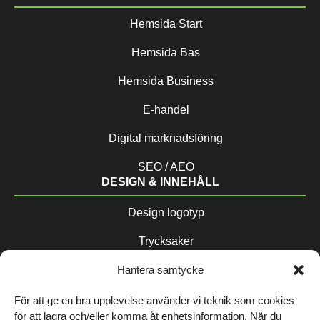
Hemsida Start
Hemsida Bas
Hemsida Business
E-handel
Digital marknadsföring
SEO / AEO
DESIGN & INNEHÅLL
Design logotyp
Trycksaker
Copytexter / AIO
Hantera samtycke
Fotografering
För att ge en bra upplevelse använder vi teknik som cookies
för att lagra och/eller komma åt enhetsinformation. När du