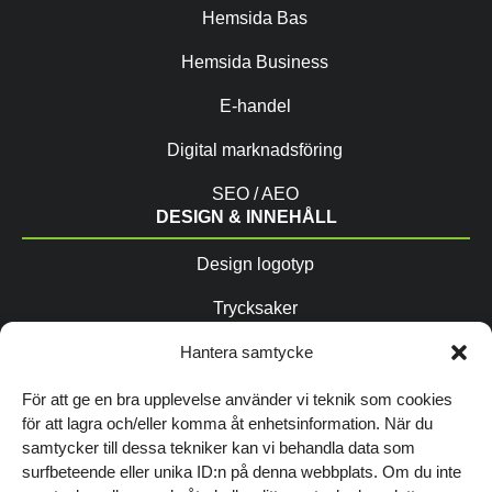
Hemsida Bas
Hemsida Business
E-handel
Digital marknadsföring
SEO / AEO
DESIGN & INNEHÅLL
Design logotyp
Trycksaker
Copytexter / AIO
Hantera samtycke
Fotografering
För att ge en bra upplevelse använder vi teknik som cookies
för att lagra och/eller komma åt enhetsinformation. När du
Grafisk profil
samtycker till dessa tekniker kan vi behandla data som
FÖLJ OSS
surfbeteende eller unika ID:n på denna webbplats. Om du inte