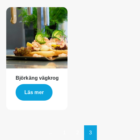
Björkäng vägkrog
Läs mer
←
1
2
3