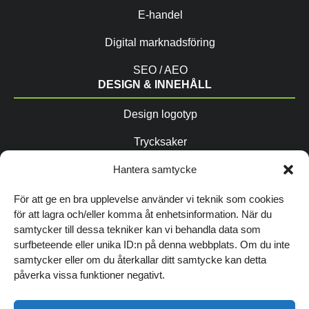
E-handel
Digital marknadsföring
SEO / AEO
DESIGN & INNEHÅLL
Design logotyp
Trycksaker
Copytexter / AIO
Hantera samtycke
Fotografering
För att ge en bra upplevelse använder vi teknik som cookies
för att lagra och/eller komma åt enhetsinformation. När du
Grafisk profil
samtycker till dessa tekniker kan vi behandla data som
FÖLJ OSS
surfbeteende eller unika ID:n på denna webbplats. Om du inte
samtycker eller om du återkallar ditt samtycke kan detta
påverka vissa funktioner negativt.
TIPSA ANDRA OM OSS