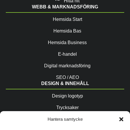
Hitta hit
WEBB & MARKNADSFÖRING
Hemsida Start
Hemsida Bas
Hemsida Business
E-handel
Digital marknadsföring
SEO / AEO
DESIGN & INNEHÅLL
Design logotyp
Trycksaker
Copytexter / AIO
Hantera samtycke