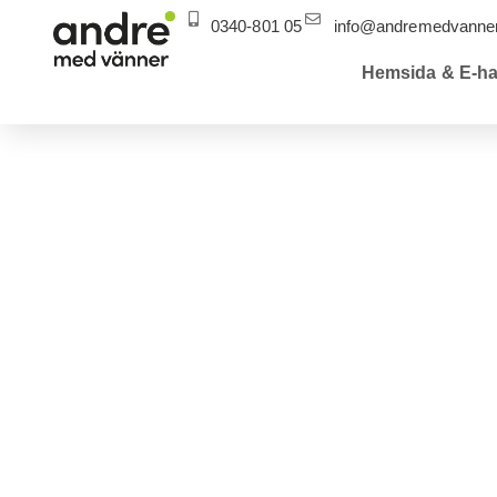
0340-801 05
info@andremedvanner
Hemsida & E-ha