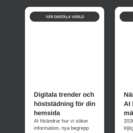
VÅR DIGITALA VÄRLD
Digitala trender och
Nä
höststädning för din
AI 
hemsida
mä
AI förändrar hur vi söker
2026
information, nya begrepp
löjl