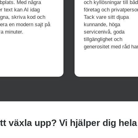
bplats. Med några
och kyllösningar till bå
r text kan AI idag
företag och privatperso
gna, skriva kod och
Tack vare sitt djupa
sera en modern sajt på
kunnande, höga
a minuter.
servicenivå, goda
tillgänglighet och
generositet med råd ha
t växla upp? Vi hjälper dig hel