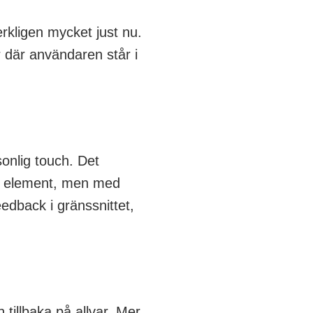
rkligen mycket just nu.
 där användaren står i
onlig touch. Det
rre element, men med
edback i gränssnittet,
 tillbaka på allvar. Mer