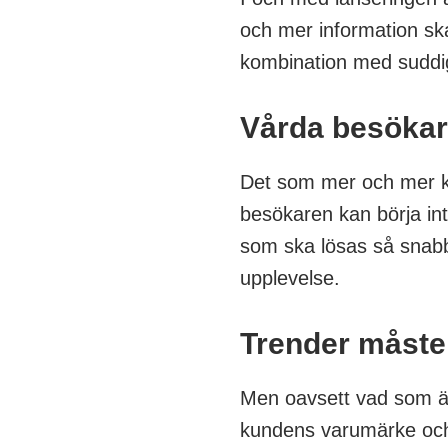
och mer information ska
kombination med suddi
Vårda besökar
Det som mer och mer ko
besökaren kan börja in
som ska lösas så snabbt
upplevelse.
Trender måste 
Men oavsett vad som är p
kundens varumärke och 