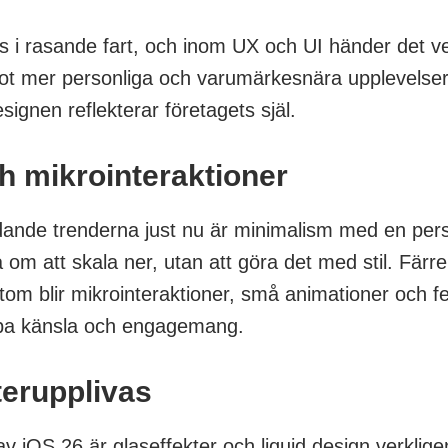
 i rasande fart, och inom UX och UI händer det ve
 mot mer personliga och varumärkesnära upplevelser
signen reflekterar företagets själ.
h mikrointeraktioner
ande trenderna just nu är minimalism med en pers
a om att skala ner, utan att göra det med stil. Fä
tom blir mikrointeraktioner, små animationer och fe
skapa känsla och engagemang.
terupplivas
 iOS 26 är glaseffekter och liquid design verkligen