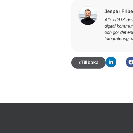
Jesper Frib
AD, UI/UX-des
digital kommun
och gör det enk
fotografering,
Tillbaka