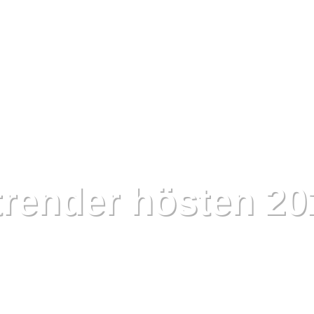
trender hösten 20
tala värld