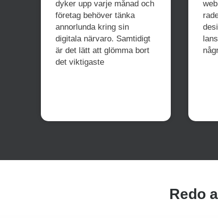
dyker upp varje månad och
web
företag behöver tänka
rade
annorlunda kring sin
desi
digitala närvaro. Samtidigt
lan
är det lätt att glömma bort
någr
det viktigaste
Redo at