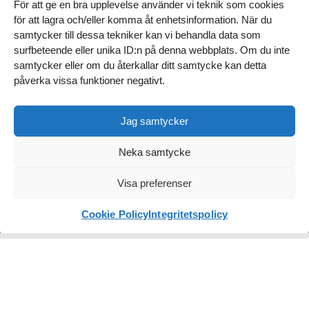
TITTA FÖRBI VÅRT KONTOR
För att ge en bra upplevelse använder vi teknik som cookies
för att lagra och/eller komma åt enhetsinformation. När du
Norrgatan 16, Varberg
samtycker till dessa tekniker kan vi behandla data som
surfbeteende eller unika ID:n på denna webbplats. Om du inte
Hitta hit
samtycker eller om du återkallar ditt samtycke kan detta
WEBB & MARKNADSFÖRING
påverka vissa funktioner negativt.
Hemsida Start
Jag samtycker
Hemsida Bas
SENASTE NYTT
Digitala trender
Neka samtycke
Hemsida Business
och höststädning
Visa preferenser
för din hemsida
E-handel
Läs inlägget
Digital marknadsföring
Cookie Policy
Integritetspolicy
SEO / AEO
DESIGN & INNEHÅLL
Design logotyp