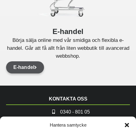
E-handel
Börja sälja online med vår smidiga och flexibla e-
handel. Går att få allt från liten webbutik till avancerad
webbshop.
E-handel
KONTAKTA OSS
0340 - 801 05
info@andremedvanner.se
Hantera samtycke