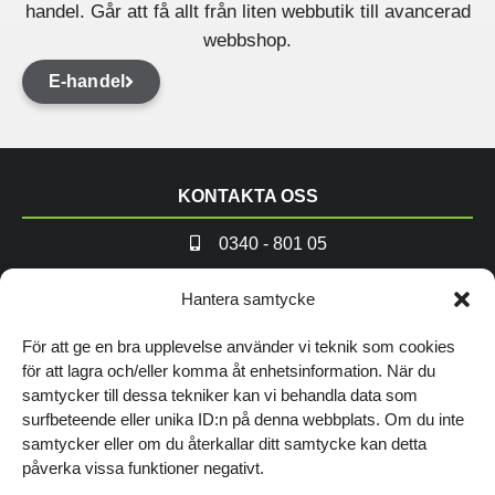
handel. Går att få allt från liten webbutik till avancerad
webbshop.
E-handel
KONTAKTA OSS
0340 - 801 05
info@andremedvanner.se
Hantera samtycke
TITTA FÖRBI VÅRT KONTOR
För att ge en bra upplevelse använder vi teknik som cookies
för att lagra och/eller komma åt enhetsinformation. När du
Norrgatan 16, Varberg
samtycker till dessa tekniker kan vi behandla data som
surfbeteende eller unika ID:n på denna webbplats. Om du inte
Hitta hit
samtycker eller om du återkallar ditt samtycke kan detta
WEBB & MARKNADSFÖRING
påverka vissa funktioner negativt.