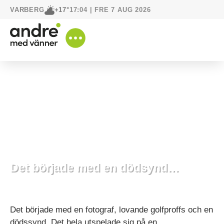
VARBERG
17:04 | FRE 7 AUG 2026
+17°
Det började med en dödsynd…
3 juni, 2021
Händer hos oss
Det började med en fotograf, lovande golfproffs och en
dödssynd. Det hela utspelade sig på en