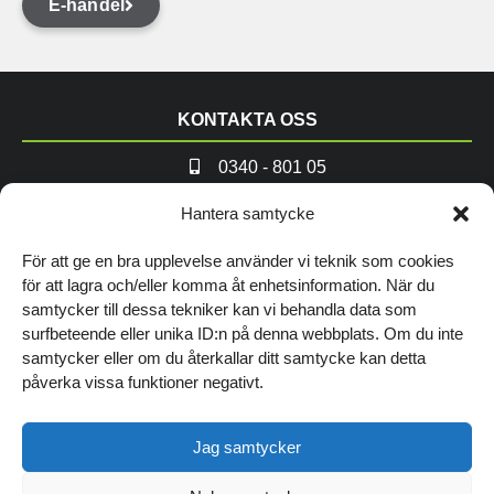
E-handel
KONTAKTA OSS
0340 - 801 05
info@andremedvanner.se
Hantera samtycke
TITTA FÖRBI VÅRT KONTOR
För att ge en bra upplevelse använder vi teknik som cookies
för att lagra och/eller komma åt enhetsinformation. När du
Norrgatan 16, Varberg
samtycker till dessa tekniker kan vi behandla data som
surfbeteende eller unika ID:n på denna webbplats. Om du inte
Hitta hit
samtycker eller om du återkallar ditt samtycke kan detta
WEBB & MARKNADSFÖRING
påverka vissa funktioner negativt.
Hemsida Start
Jag samtycker
Hemsida Bas
SENASTE NYTT
Digitala trender